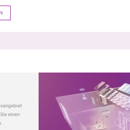
N
ssengebiet
 Sie einen
n.