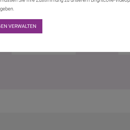
müssen Sie Ihre Zustimmung zu unserem Brightcove-Videopl
 geben.
GEN VERWALTEN