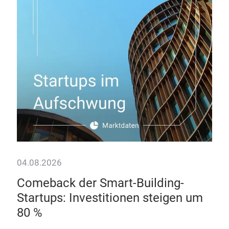
04.08.2026
28.
ter
Comeback der Smart-Building-
Da
e
Startups: Investitionen steigen um
Wie
80 %
Hote