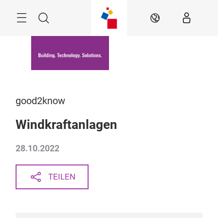
Überspringen
Menü
Suche
DE
good2know
Windkraftanlagen
28.10.2022
TEILEN