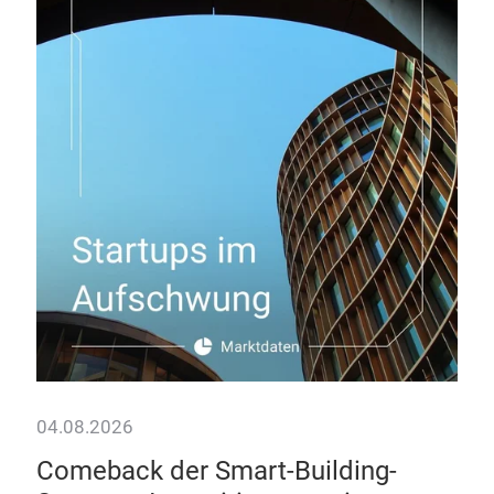
04.08.2026
28.
Comeback der Smart-Building-
Da