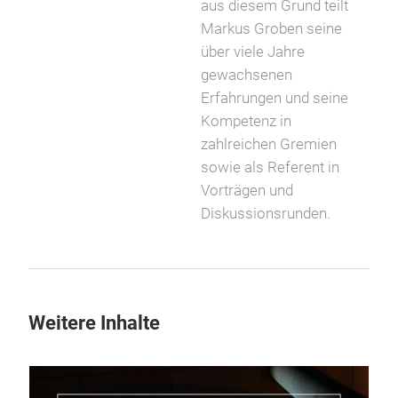
aus diesem Grund teilt
Markus Groben seine
über viele Jahre
gewachsenen
Erfahrungen und seine
Kompetenz in
zahlreichen Gremien
sowie als Referent in
Vorträgen und
Diskussionsrunden.
Weitere Inhalte