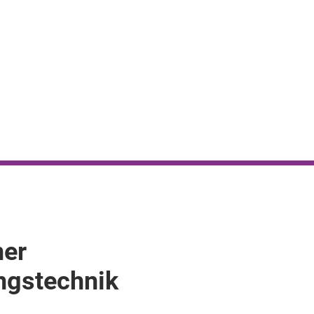
ner
gstechnik