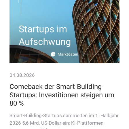
kom
04.08.2026
Comeback der Smart-Building-
Startups: Investitionen steigen um
80 %
Smart-Building-Startups sammelten im 1. Halbjahr
2026 5,6 Mrd. US-Dollar ein: KI-Plattformen,