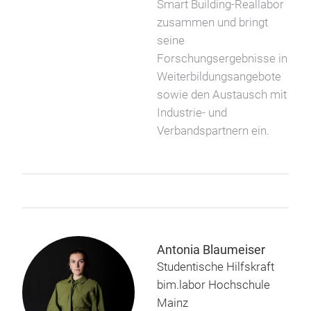
Smart Building-Reallabor
zusammen und bringt
seine
Forschungsergebnisse in
Weiterbildungsangebote
sowie den Austausch mit
Industrie- und
Verbandspartnern ein.
Antonia Blaumeiser
Studentische Hilfskraft
bim.labor Hochschule
Mainz