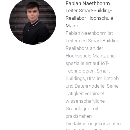
Fabian Naethbohm
Leiter Smart-Building-
Reallabor Hochschule
Mainz
Fabian Naethbohm ist
Leiter des Smart-Building-
Reallabors an der
Hochschule Mainz und
spezialisiert auf IoT-
Technologien, Smart
Buildings, BIM im Betrieb
und Datenmodelle. Seine
Tätigkeit verbindet
wissenschaftliche
Grundlagen mit
praxisnahen
Digitalisierungskonzepten