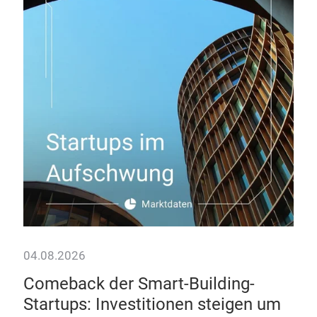
Da
Wie
Hote
kom
04.08.2026
Comeback der Smart-Building-
Startups: Investitionen steigen um