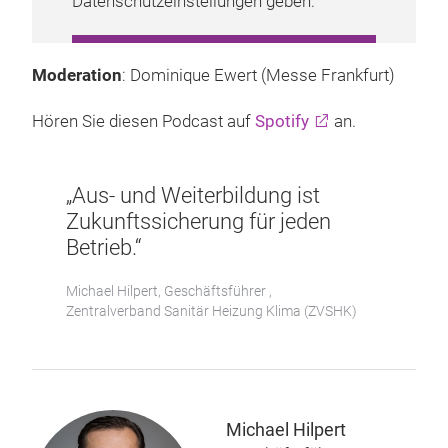
Datenschutzeinstellungen geben.
COOKIE-EINSTELLUNGEN
Moderation
: Dominique Ewert (Messe Frankfurt)
VERWALTEN
Hören Sie diesen Podcast auf
Spotify
an.
„Aus- und Weiterbildung ist
Zukunftssicherung für jeden
Betrieb.“
Michael Hilpert, Geschäftsführer ,
Zentralverband Sanitär Heizung Klima (ZVSHK)
Michael Hilpert