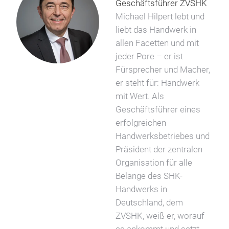
Geschäftsführer ZVSHK
Michael Hilpert lebt und
liebt das Handwerk in
allen Facetten und mit
jeder Pore – er ist
Fürsprecher und Macher,
er steht für: Handwerk
mit Wert. Als
Geschäftsführer eines
erfolgreichen
Handwerksbetriebes und
Präsident der zentralen
Organisation für alle
Belange des SHK-
Handwerks in
Deutschland, dem
ZVSHK, weiß er, worauf