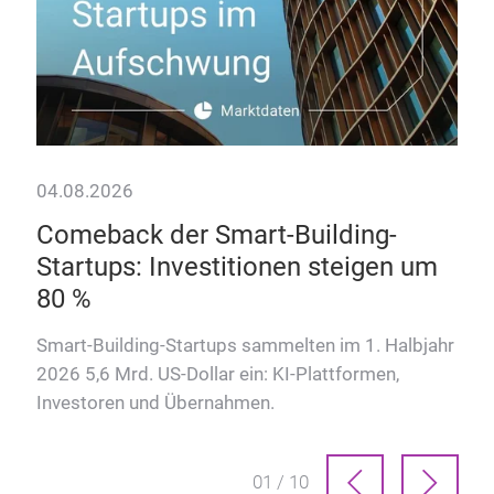
04.08.2026
28.
Comeback der Smart-Building-
Da
Startups: Investitionen steigen um
Wie
80 %
Hote
kom
Smart-Building-Startups sammelten im 1. Halbjahr
2026 5,6 Mrd. US-Dollar ein: KI-Plattformen,
Investoren und Übernahmen.
01 / 10