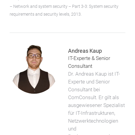
– Network and system security – Part 3-3: System security
requirements and security levels, 2013.
Andreas Kaup
IT-Experte & Senior
Consultant
Dr. Andreas Kaup ist IT-
Experte und Senior
Consultant bei
ComConsult. Er gilt als
ausgewiesener Spezialist
für IT-Infrastrukturen,
Netzwerktechnologien
und