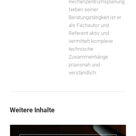
Rechenzentrumsplanung.
Neben seiner
Beratungstätigkeit ist er
als Fachautor und
Referent aktiv und
vermittelt komplexe
technische
Zusammenhänge
praxisnah und
verständlich.
Weitere Inhalte