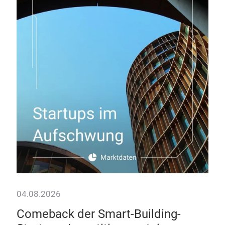
28.
Da
Wie
Hote
kom
04.08.2026
Comeback der Smart-Building-