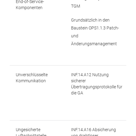
End-of-Service-
TGM
Komponenten
Grundsätzlich in den
Baustein OPS1.1.3 Patch-
und
Änderungsmanagement
Unverschlüsselte
INF.14.A12 Nutzung
Kommunikation
sicherer
Übertragungsprotokolle für
die GA
Ungesicherte
INF.14.A16 Absicherung
Luftschnittstelle:
von drahtloser