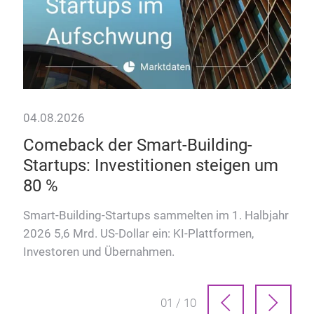
04.08.2026
28.
Comeback der Smart-Building-
Da
Startups: Investitionen steigen um
Wie
80 %
Hote
kom
Smart-Building-Startups sammelten im 1. Halbjahr
2026 5,6 Mrd. US-Dollar ein: KI-Plattformen,
Investoren und Übernahmen.
01 / 10