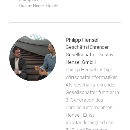
Gustav Hensel GmbH
Philipp Hensel
Geschäftsführender
Gesellschafter Gustav
Hensel GmbH
Philipp Hensel ist Dipl.-
Wirtschaftsinformatiker.
Als geschäftsführender
Gesellschafter führt er in
3. Generation das
Familienunternehmen
Hensel. Er ist
Vorstandsmitglied des