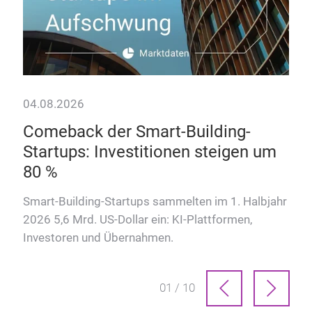
04.08.2026
28.
Comeback der Smart-Building-
Da
Startups: Investitionen steigen um
Wie
80 %
Hote
kom
Smart-Building-Startups sammelten im 1. Halbjahr
2026 5,6 Mrd. US-Dollar ein: KI-Plattformen,
Investoren und Übernahmen.
01 / 10