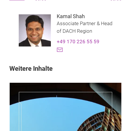
Kamal Shah
Associate Partner & Head
of DACH Region
+49 170 226 55 59
Weitere Inhalte
28.
Da
Wie
Hote