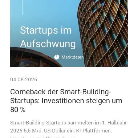
kom
04.08.2026
Comeback der Smart-Building-
Startups: Investitionen steigen um
80 %
Smart-Building-Startups sammelten im 1. Halbjahr
2026 5,6 Mrd. US-Dollar ein: KI-Plattformen,