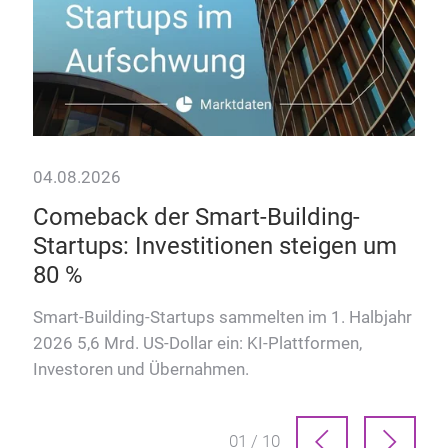
04.08.2026
28.
Comeback der Smart-Building-
Da
Startups: Investitionen steigen um
Wie
80 %
Hote
kom
t
Smart-Building-Startups sammelten im 1. Halbjahr
2026 5,6 Mrd. US-Dollar ein: KI-Plattformen,
Investoren und Übernahmen.
01 / 10