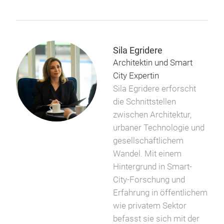
Sila Egridere
Architektin und Smart
City Expertin
Sila Egridere erforscht
die Schnittstellen
zwischen Architektur,
urbaner Technologie und
gesellschaftlichem
Wandel. Mit einem
Hintergrund in Smart-
City-Forschung und
Erfahrung in öffentlichem
wie privatem Sektor
befasst sie sich mit der