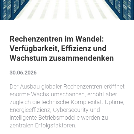
Rechenzentren im Wandel:
Verfügbarkeit, Effizienz und
Wachstum zusammendenken
30.06.2026
Der Ausbau globaler Rechenzentren eröffnet
enorme Wachstumschancen, erhöht aber
zugleich die technische Komplexität. Uptime,
Energieeffizienz, Cybersecurity und
intelligente Betriebsmodelle werden zu
zentralen Erfolgsfaktoren.